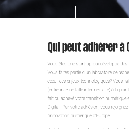
Qui peut adhérer à C
Vous êtes une start-up qui développe des 
Vous faites partie d’un laboratoire de rech
cœur des enjeux technologiques? Vous fai
(entreprise de taille intermédiaire) à la po
fait ou achevé votre transition numérique 
Digital ! Par votre adhésion, vous rejoigne
l’innovation numérique d’Europe.