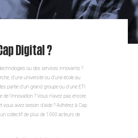
ap Digital ?
technologies ou des services innovants ?
erche, d’une université ou d’une école au
tes partie d’un grand groupe ou d’une ETI
inte de l’innovation ? Vous n’avez pas encore
et vous avez besoin d’aide ? Adhérez à Cap
z un collectif de plus de 1000 acteurs de