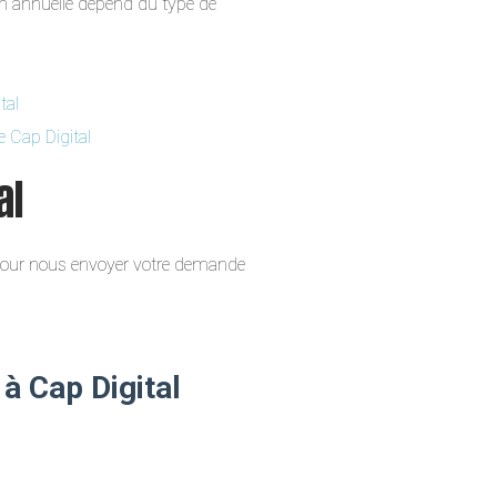
ion annuelle dépend du type de
tal
e Cap Digital
al
s pour nous envoyer votre demande