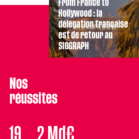
From France to
Hollywood : la
délégation française
est de retour au
SIGGRAPH
Nos
réussites
voir le succès
19
2 Md€