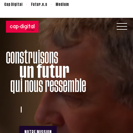
Cap Digital
Futur.e.s
Medium
construisons
un futur
qui nous ressemble
NOTRE MISSION