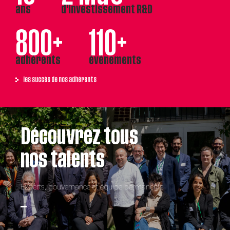
ans
d'investissement R&D
800+
110+
adhérents
événements
les succès de nos adhérents
Découvrez tous
nos talents
Experts, gouvernance et équipe permanente