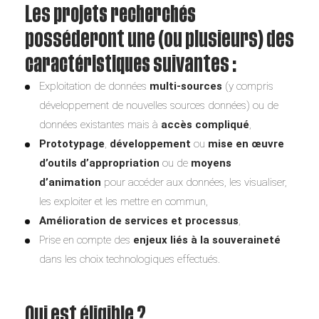
Les
projets recherchés
posséderont une (ou plusieurs) des
caractéristiques
suivantes :
Exploitation de données
multi-sources
(y compris
développement de nouvelles sources données) ou de
données existantes mais à
accès compliqué
,
Prototypage
,
développement
ou
mise en œuvre
d’outils d’appropriation
ou de
moyens
d’animation
pour accéder aux données, les visualiser,
les exploiter et les mettre en commun,
Amélioration de services et processus
,
Prise en compte des
enjeux liés à la souveraineté
dans les choix technologiques effectués.
Qui est éligible ?