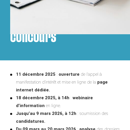
Calendrier du
concours
11 décembre 2025
:
ouverture
de l’appel à
manifestation d’intérêt et mise en ligne de la
page
internet dédiée.
18 décembre 2025, à 14h
:
webinaire
d’information
en ligne
.
Jusqu’au 9 mars 2026, à 12h
: soumission des
candidatures.
Du 09 mars au 20 mars 2026
:
analyse
des dossiers