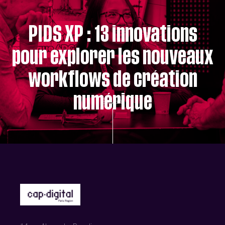
PIDS XP : 13 innovations
pour explorer les nouveaux
workflows de création
numérique
Suivant