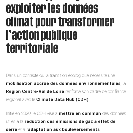
exploiter les données
climat pour transformer
l’action publique
territoriale
Dans un contexte où la transition écologique nécessite une
mobilisation accrue des données environnementales
, la
Région Centre-Val de Loire
renforce son cadre de confiance
régional avec le
Climate Data Hub (CDH)
.
Initié en 2020, le CDH vise à
mettre en commun
des données
utiles à la
réduction des émissions de gaz à effet de
serre
et à l’
adaptation aux bouleversements