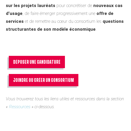
sur les projets lauréats
pour concrétiser de
nouveaux cas
d’usage
, de faire émerger progressivement une
offre de
services
et de remettre au cœur du consortium les
questions
structurantes de son modèle économique
.
DÉPOSER UNE CANDIDATURE
JOINDRE OU CRÉER UN CONSORTIUM
Vous trouverez tous les liens utiles et ressources dans la section
«
Ressources
» ci-dessous.