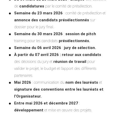
de
candidatures
par le comité de présélection.
Semaine du 23 mars 2026
: comité de présélection et
annonce des candidats présélectionnés
sur
dossier pour le jury final.
Semaine du 30 mars 2026
:
session de pitch
training pour les candidats
présélectionnés.
Semaine du 06 avril 2026
:
jury de sélection.
À partir du 07 avril 2026 :
retour aux candidats
des décisions du jury et
réunion de travail
pour
valider le projet, le budget et l’apport des différents
partenaires.
Mai 2026
: communication du
nom des lauréats
et
signature des conventions entre les lauréats et
l’Organisateur.
Entre mai 2026 et décembre 2027
:
développement
et mise en œuvre des projets.