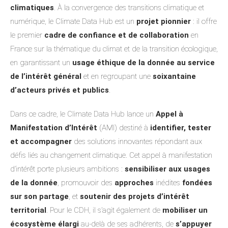
climatiques
. À la convergence des transitions climatique et
numérique, le Climate Data Hub est un
projet pionnier
: il offre
le premier
cadre de confiance et de collaboration
en
France sur la thématique du climat et de la transition écologique,
en garantissant un
usage éthique de la donnée au service
de l’intérêt général
et en regroupant une
soixantaine
d’acteurs privés et publics
.
Dans ce cadre, le Climate Data Hub lance un
Appel à
Manifestation d’Intérêt
(AMI) destiné à
identifier, tester
et accompagner
des solutions innovantes répondant aux
défis liés au changement climatique. Cet appel à manifestation
d’intérêt porte plusieurs ambitions :
sensibiliser aux usages
de la donnée
, promouvoir des
approches
inédites
fondées
sur son partage
, et
soutenir des projets d’intérêt
territorial
. Pour le CDH, il s’agit également de
mobiliser un
écosystème élargi
au-delà de ses adhérents, de
s’appuyer