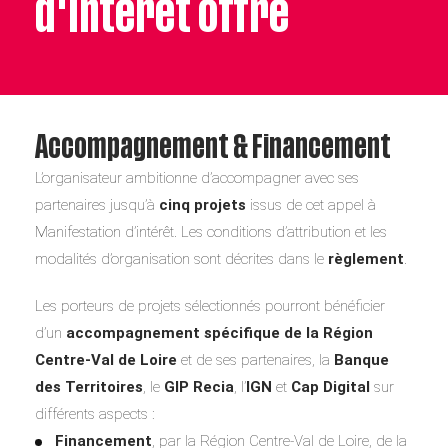
d'Intérêt offre
Accompagnement & Financement
L’organisateur ambitionne d’accompagner avec ses
partenaires jusqu’à
cinq projets
issus de cet appel à
Manifestation d’intérêt. Les conditions d’attribution et les
modalités d’organisation sont décrites dans le
règlement
.
Les porteurs de projets sélectionnés pourront bénéficier
d’un
accompagnement spécifique de la Région
Centre-Val de Loire
et de ses partenaires, la
Banque
des Territoires
, le
GIP Recia
, l’
IGN
et
Cap Digital
sur
différents aspects :
Financement
, par la Région Centre-Val de Loire, de la