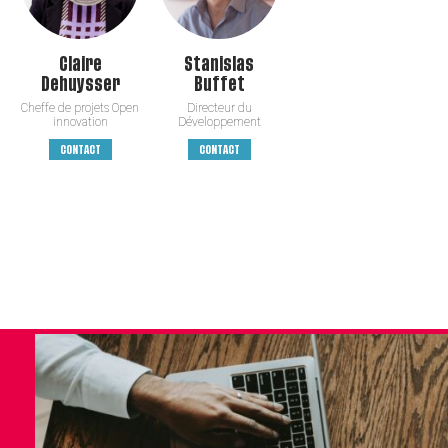
Claire
Stanislas
Dehuysser
Buffet
Cheffe de projets Open
Directeur du
innovation
Développement
CONTACT
CONTACT