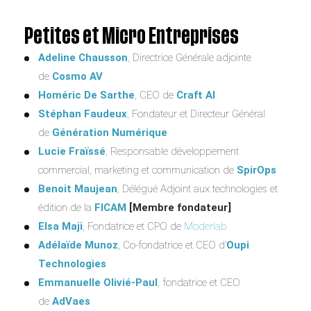
Petites et Micro Entreprises
Adeline Chausson
, Directrice Générale adjointe
de
Cosmo AV
Homéric De Sarthe
, CEO de
Craft AI
Stéphan Faudeux
, Fondateur et Directeur Général
de
Génération Numérique
Lucie Fraïssé
, Responsable développement
commercial, marketing et communication de
SpirOps
Benoit Maujean
, Délégué Adjoint aux technologies et
édition de la
FICAM
[Membre fondateur]
Elsa Maji
, Fondatrice et CPO de
Moderlab
Adélaïde Munoz
, Co-fondatrice et CEO d’
Oupi
Technologies
Emmanuelle Olivié-Paul
, fondatrice et CEO
de
AdVaes