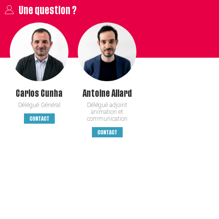
Une question ?
Carlos
Cunha
Antoine
Allard
Délégué Général
Délégué adjoint
animation et
communication
CONTACT
CONTACT