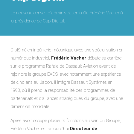
Le nouveau conseil d'administration a élu Frédéric Vacher à
la présidence de Cap Digital.
Diplômé en ingénierie mécanique avec une spécialisation en
numérique industriel,
Frédéric Vacher
débute sa carrière
sur le programme Rafale de Dassault Aviation avant de
rejoindre le groupe EADS, avec notamment une expérience
de cinq ans au Japon. Il intègre Dassault Systèmes en
1998, où il prend la responsabilité des programmes de
partenariats et d’alliances stratégiques du groupe, avec une
dimension mondiale.
Après avoir occupé plusieurs fonctions au sein du Groupe,
Frédéric Vacher est aujourd’hui
Directeur de