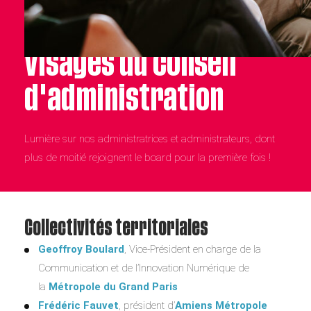
Les 32 nouveaux
visages du conseil
d'administration
Lumière sur nos administratrices et administrateurs, dont
plus de moitié rejoignent le board pour la première fois !
Collectivités territoriales
Geoffroy Boulard
, Vice-Président en charge de la
Communication et de l’Innovation Numérique de
la
Métropole du Grand Paris
Frédéric Fauvet
, président d’
Amiens Métropole