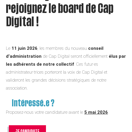
rejoignez le board de Cap
Digital !
Le
11 juin 2026
, les membres du nouveau
conseil
d’administration
de Cap Digital seront officiellement
élus par
les adhérents de notre collectif
. Ces futur·es
administrateur·trices porteront la voix de Cap Digital et
valideront les grandes décisions stratégiques de notre
association.
Intéressé.e ?
Proposez-nous votre candidature avant le
5 mai 2026
.
JE CANDIDATE