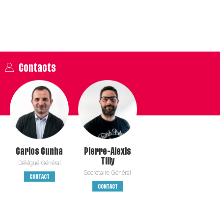
Contacts
Carlos
Cunha
Pierre-Alexis
Tilly
Délégué Général
Secrétaire Général
CONTACT
CONTACT