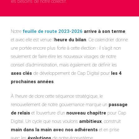
les besoins de notre collectif.
Notre
feuille de route 2023-2026
arrive à son terme
,
et avec elle est venue l’
heure du bilan
. Ce calendrier donne
une portée encore plus forte à cette élection : il s’agit non
seulement de faire élire les nouveaux visages de notre
conseil d’administration, mais également de définir les
axes clés
de développement de Cap Digital pour
les 4
prochaines années
.
À l’heure de clore cette séquence stratégique, le
renouvellement de notre gouvernance marque un
passage
de relais
et l’ouverture d’un
nouveau chapitre
pour Cap
Digital. Un cycle que nous voulons
ambitieux
, construit
main dans la main avec nos adhérents
et en prise
avec les
évolutions
de notre écosystème.