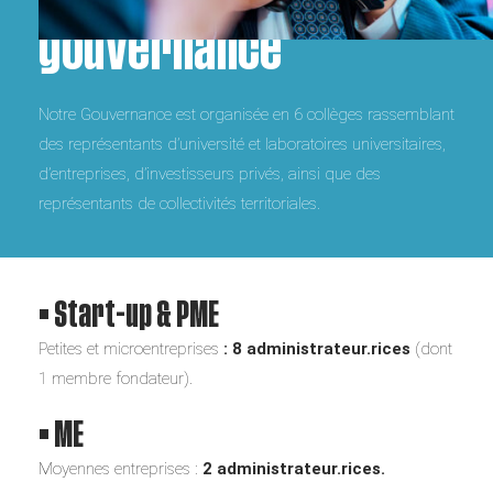
gouvernance
Notre Gouvernance est organisée en 6 collèges rassemblant
des représentants d’université et laboratoires universitaires,
d’entreprises, d’investisseurs privés, ainsi que des
représentants de collectivités territoriales.
• Start-up & PME
Petites et microentreprises
: 8
administrateur.rices
(dont
1 membre fondateur).
•
ME
Moyennes entreprises :
2 administrateur.rices.