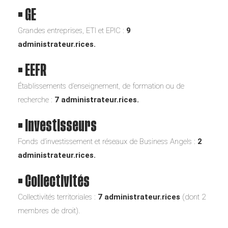
•
GE
Grandes entreprises, ETI et EPIC :
9
administrateur.rices.
•
EEFR
Établissements d’enseignement, de formation ou de
recherche :
7
administrateur.rices.
•
Investisseurs
Fonds d’investissement et réseaux de Business Angels :
2
administrateur.rices.
•
Collectivités
Collectivités territoriales :
7
administrateur.rices
(dont 2
membres de droit).