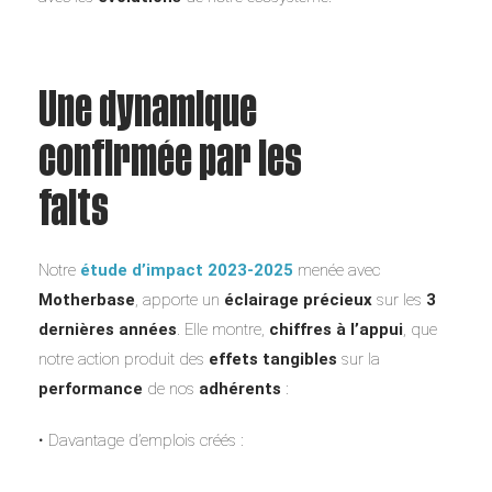
Une dynamique
confirmée par les
faits
Notre
étude d’impact 2023-2025
menée avec
Motherbase
, apporte un
éclairage précieux
sur les
3
dernières années
. Elle montre,
chiffres à l’appui
, que
notre action produit des
effets tangibles
sur la
performance
de nos
adhérents
:
• Davantage d’emplois créés :