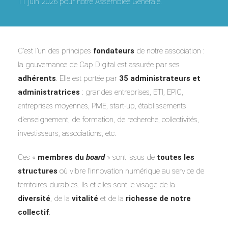
11 juin 2026 pour notre Assemblée Générale.
C’est l’un des principes
fondateurs
de notre association :
la gouvernance de Cap Digital est assurée par ses
adhérents
. Elle est portée par
35 administrateurs et
administratrices
: grandes entreprises, ETI, EPIC,
entreprises moyennes, PME, start-up, établissements
d’enseignement, de formation, de recherche, collectivités,
investisseurs, associations, etc.
Ces «
membres du
board
» sont issus de
toutes les
structures
où vibre l’innovation numérique au service de
territoires durables. Ils et elles sont le visage de la
diversité
, de la
vitalité
et de la
richesse de notre
collectif
.