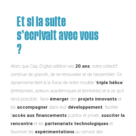
Et si la suite
s’écrivait avec vous
?
Alors que Cap Digital célèbre ses
20 ans
, notre collectif
continue de grandir, de se renouveler et de rassembler. Ce
dynamisme tient à la force de notre modèle “
triple hélice
”
(entreprises, acteurs académiques et territoires) et à ce qu’il
rend possible : faire
émerger
des
projets innovants
et
les
accompagner
dans leur
développement
, faciliter
l’
accès aux financements
publics et privés,
susciter la
rencontre
et les
partenariats technologiques
et
favoriser les
expérimentations
au service des