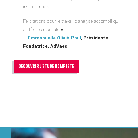
institutionnels.
Félicitations pour le travail d’analyse accompli qui
chiffre les résultats
»
.
—
Emmanuelle Olivié-Paul
, Présidente-
Fondatrice, AdVaes
DÉCOUVRIR L’ÉTUDE COMPLÈTE