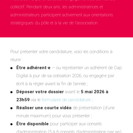
collectif. Pendant deux ans, les administratrices et
administrateurs participent activement aux orientations
stratégiques du pôle et à la vie de l'association.
Pour présenter votre candidature, voici les conditions à
réunir :
Être adhérent·e
— ou représenter un adhérent de Cap
Digital à jour de sa cotisation 2026, ou engagé·e par
écrit à la régler avant la fin de l’année ;
Déposer votre dossier
avant le
5 mai 2026 à
23h59
via le
formulaire de candidature
;
Réaliser une courte vidéo
de présentation (d’une
minute maximum) pour vous présenter ;
Être disponible
pour participer aux conseils
d’administration (5 à 6 conseils d’administration par an)