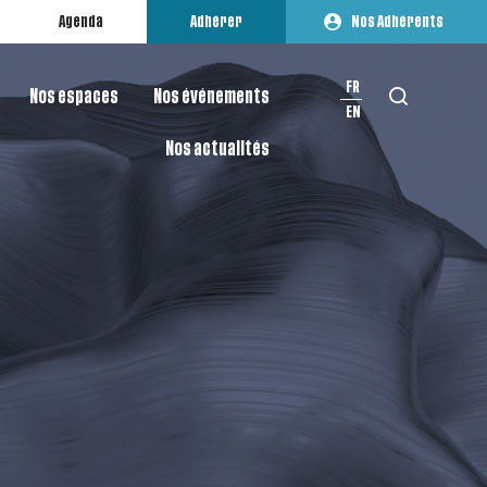
Agenda
Adhérer
Nos Adhérents
FR
Nos espaces
Nos événements
EN
 et recruter
n visibilité
Nos actualités