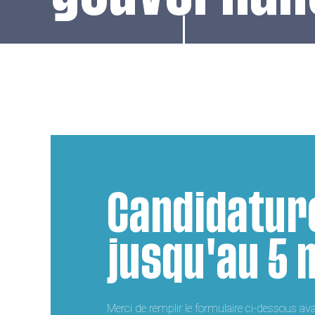
Candidatur
jusqu'au 5 
Merci de remplir le formulaire ci-dessous a