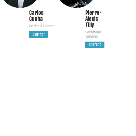
Carlos
Pierre-
Cunha
Alexis
Tilly
Délégué Général
Secrétaire
CONTACT
Général
CONTACT