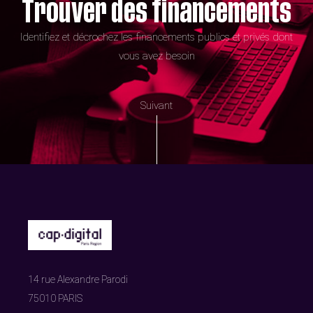
Trouver des financements
Identifiez et décrochez les financements publics et privés dont
vous avez besoin
Suivant
14 rue Alexandre Parodi
75010 PARIS